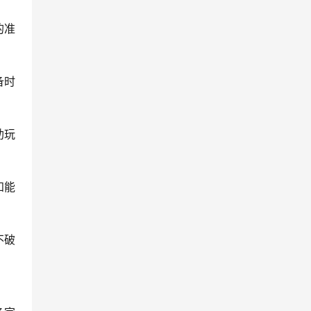
的准
备时
助玩
知能
不破