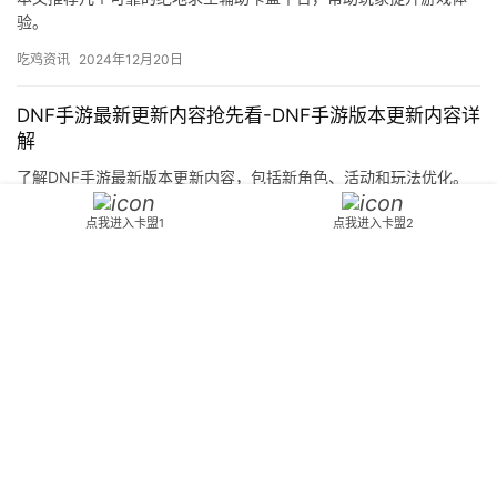
验。
吃鸡资讯
2024年12月20日
DNF手游最新更新内容抢先看-DNF手游版本更新内容详
解
了解DNF手游最新版本更新内容，包括新角色、活动和玩法优化。
吃鸡资讯
2025年11月22日
点我进入卡盟1
点我进入卡盟2
《绝地求生未来之役2》：探索次世代生存竞技新纪元-
《绝地求生未来之役2》游戏体验与未来科技装备深度解
析
游戏提供了丰富的武器和装备选择。这些模式为玩家提供了不同的
游戏体验和挑战。游戏提供了广阔的地图、丰富的资源、多样化的
武器和装备。
吃鸡资讯
2024年9月2日
PUBG技巧大全：提升你的战斗能力-PUBG高手必备的
实战技巧与策略