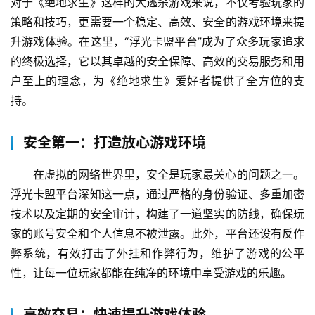
对于《绝地求生》这样的大逃杀游戏来说，不仅考验玩家的
策略和技巧，更需要一个稳定、高效、安全的游戏环境来提
升游戏体验。在这里，“浮光卡盟平台”成为了众多玩家追求
的终极选择，它以其卓越的安全保障、高效的交易服务和用
户至上的理念，为《绝地求生》爱好者提供了全方位的支
持。
安全第一：打造放心游戏环境
在虚拟的网络世界里，安全是玩家最关心的问题之一。
浮光卡盟平台深知这一点，通过严格的身份验证、多重加密
技术以及定期的安全审计，构建了一道坚实的防线，确保玩
家的账号安全和个人信息不被泄露。此外，平台还设有反作
弊系统，有效打击了外挂和作弊行为，维护了游戏的公平
性，让每一位玩家都能在纯净的环境中享受游戏的乐趣。