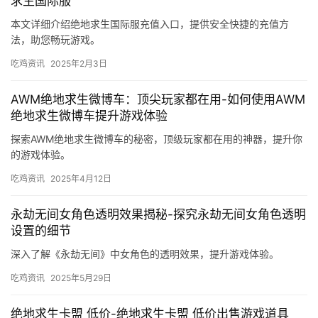
求生国际服
本文详细介绍绝地求生国际服充值入口，提供安全快捷的充值方
法，助您畅玩游戏。
吃鸡资讯
2025年2月3日
AWM绝地求生微博车：顶尖玩家都在用-如何使用AWM
绝地求生微博车提升游戏体验
探索AWM绝地求生微博车的秘密，顶级玩家都在用的神器，提升你
的游戏体验。
吃鸡资讯
2025年4月12日
永劫无间女角色透明效果揭秘-探究永劫无间女角色透明
设置的细节
深入了解《永劫无间》中女角色的透明效果，提升游戏体验。
吃鸡资讯
2025年5月29日
绝地求生卡盟 低价-绝地求生卡盟 低价出售游戏道具