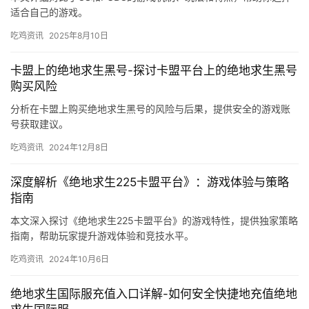
适合自己的游戏。
吃鸡资讯
2025年8月10日
卡盟上的绝地求生黑号-探讨卡盟平台上的绝地求生黑号
购买风险
分析在卡盟上购买绝地求生黑号的风险与后果，提供安全的游戏账
号获取建议。
吃鸡资讯
2024年12月8日
深度解析《绝地求生225卡盟平台》：游戏体验与策略
指南
本文深入探讨《绝地求生225卡盟平台》的游戏特性，提供独家策略
指南，帮助玩家提升游戏体验和竞技水平。
吃鸡资讯
2024年10月6日
绝地求生国际服充值入口详解-如何安全快捷地充值绝地