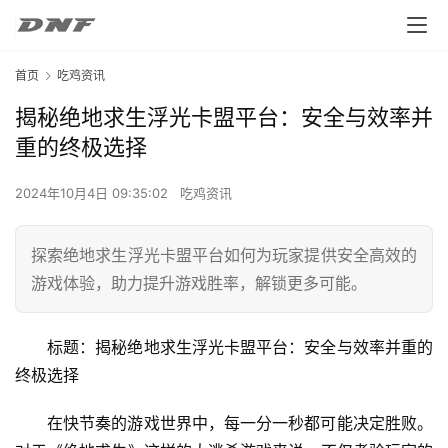
首页
吃鸡资讯
揭秘绝地求生浮光卡盟平台：安全与效率并
重的终极选择
2024年10月4日 09:35:02
吃鸡资讯
探索绝地求生浮光卡盟平台如何为玩家提供安全高效的
游戏体验，助力提升游戏胜率，解锁更多可能。
标题：揭秘绝地求生浮光卡盟平台：安全与效率并重的
终极选择
在快节奏的游戏世界中，每一分一秒都可能决定胜败。