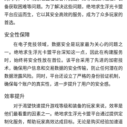
备获取困难等问题。为了解决这些问题，绝地求生浮光卡盟
平台应运而生，它以其安全高效的服务，成为了众多玩家的
首选。
安全性保障
在电子竞技领域，数据安全是玩家最为关心的问题之
一。绝地求生浮光卡盟平台深知这一点，因此在构建服务
时，始终将安全性放在首位。该平台采用了先进的加密技
术，确保用户信息和交易数据的安全传输，防止任何潜在的
数据泄露风险。同时，平台还设立了严格的身份验证机制，
确保每个账户的真实性，进一步提升了用户的安全感。
效率提升
对于渴望快速提升游戏等级和装备的玩家来说，效率是
他们最看重的因素之一。绝地求生浮光卡盟平台通过提供定
制化服务，帮助玩家高效达成目标。无论是购买经验加速道